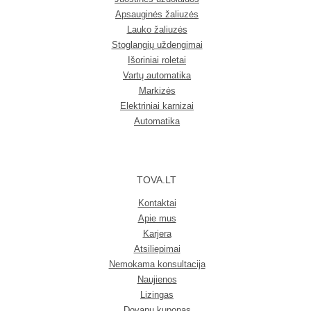
Apsauginės žaliuzės
Lauko žaliuzės
Stoglangių uždengimai
Išoriniai roletai
Vartų automatika
Markizės
Elektriniai karnizai
Automatika
TOVA.LT
Kontaktai
Apie mus
Karjera
Atsiliepimai
Nemokama konsultacija
Naujienos
Lizingas
Dovanų kuponas