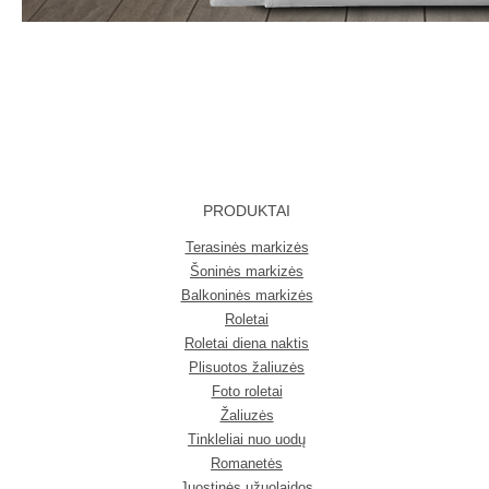
PRODUKTAI
Terasinės markizės
Šoninės markizės
Balkoninės markizės
Roletai
Roletai diena naktis
Plisuotos žaliuzės
Foto roletai
Žaliuzės
Tinkleliai nuo uodų
Romanetės
Juostinės užuolaidos