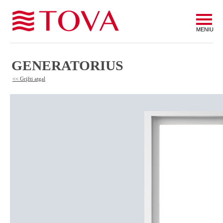
MENIU
GENERATORIUS
<< Grįžti atgal