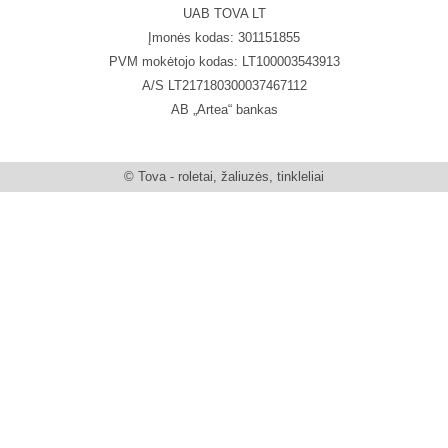
UAB TOVA LT
Įmonės kodas: 301151855
PVM mokėtojo kodas: LT100003543913
A/S LT217180300037467112
AB „Artea“ bankas
© Tova - roletai, žaliuzės, tinkleliai