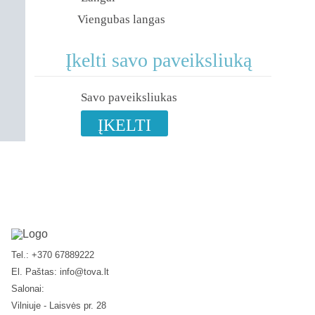
Viengubas langas
Įkelti savo paveiksliuką
Savo paveiksliukas
ĮKELTI
Tel.: +370 67889222
El. Paštas:
info@tova.lt
Salonai:
Vilniuje - Laisvės pr. 28