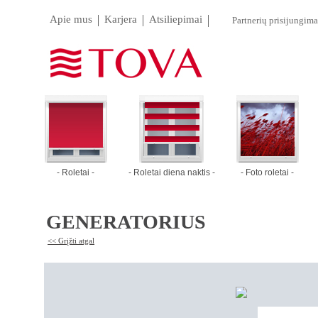
Apie mus
Karjera
Atsiliepimai
Partnerių prisijungima
- Roletai -
- Roletai diena naktis -
- Foto roletai -
GENERATORIUS
<< Grįžti atgal