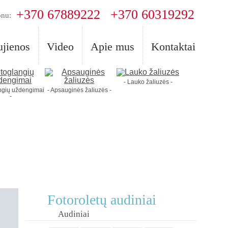
+370 67889222
+370 60319292
onu:
jienos
Video
Apie mus
Kontaktai
- Lauko žaliuzės -
angių uždengimai
- Apsauginės žaliuzės -
-
Fotoroletų audiniai
Audiniai