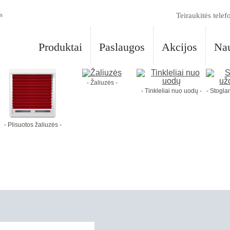
s
Teiraukitės telef
Produktai
Paslaugos
Akcijos
Nau
- Žaliuzės -
- Tinkleliai nuo uodų -
- Stogl
- Plisuotos žaliuzės -