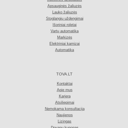
Apsauginės žaliuzės
Lauko žaliuzės
Stoglangių uždengimai
Išoriniai roletai
Vartų automatika
Markizės
Elektriniai karnizai
Automatika
TOVA.LT
Kontaktai
Apie mus
Karjera
Atsiliepimai
Nemokama konsultacija
Naujienos
Lizingas
Dovanų kuponas