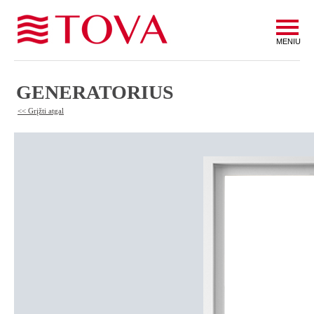
MENIU
GENERATORIUS
<< Grįžti atgal