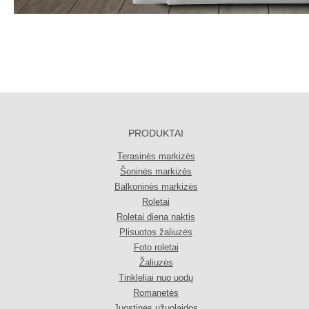
PRODUKTAI
Terasinės markizės
Šoninės markizės
Balkoninės markizės
Roletai
Roletai diena naktis
Plisuotos žaliuzės
Foto roletai
Žaliuzės
Tinkleliai nuo uodų
Romanetės
Juostinės užuolaidos