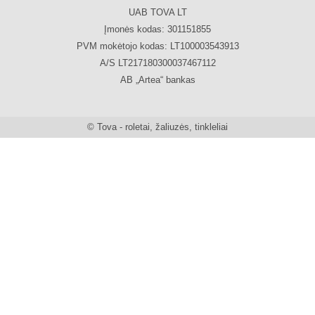
UAB TOVA LT
Įmonės kodas: 301151855
PVM mokėtojo kodas: LT100003543913
A/S LT217180300037467112
AB „Artea“ bankas
© Tova - roletai, žaliuzės, tinkleliai