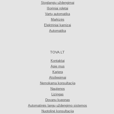
Stoglangių uždengimai
Išoriniai roletai
Vartų automatika
Markizės
Elektriniai karnizai
Automatika
TOVA.LT
Kontaktai
Apie mus
Karjera
Atsiliepimai
Nemokama konsultacija
Naujienos
Lizingas
Dovanų kuponas
Automatinės langų uždengimo sistemos
Nuotolinė konsultacija