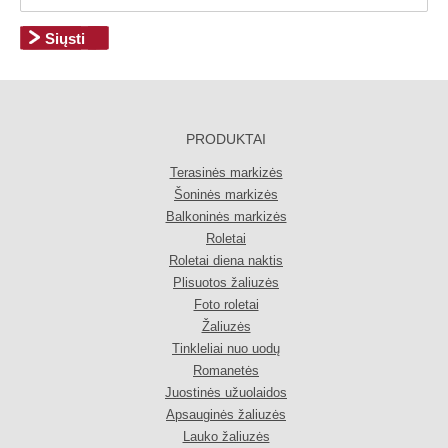
PRODUKTAI
Terasinės markizės
Šoninės markizės
Balkoninės markizės
Roletai
Roletai diena naktis
Plisuotos žaliuzės
Foto roletai
Žaliuzės
Tinkleliai nuo uodų
Romanetės
Juostinės užuolaidos
Apsauginės žaliuzės
Lauko žaliuzės