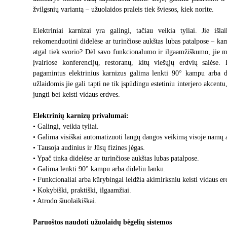
žvilgsnių variantą – užuolaidos praleis tiek šviesos, kiek norite.
Elektriniai karnizai yra galingi, tačiau veikia tyliai. Jie iš
rekomenduotini didelėse ar turinčiose aukštas lubas patalpose – k
atgal tiek svorio? Dėl savo funkcionalumo ir ilgaamžiškumo, jie m
įvairiose konferencijų, restoranų, kitų viešųjų erdvių salėse.
pagamintus elektrinius karnizus galima lenkti 90° kampu arba di
užlaidomis jie gali tapti ne tik įspūdingu estetiniu interjero akcentu,
jungti bei keisti vidaus erdves.
Elektrinių karnizų privalumai:
• Galingi, veikia tyliai.
• Galima visiškai automatizuoti langų dangos veikimą visoje namų 
• Tausoja audinius ir Jūsų fizines jėgas.
• Ypač tinka didelėse ar turinčiose aukštas lubas patalpose.
• Galima lenkti 90° kampu arba dideliu lanku.
• Funkcionaliai arba kūrybingai leidžia akimirksniu keisti vidaus er
• Kokybiški, praktiški, ilgaamžiai.
• Atrodo šiuolaikiškai.
Paruoštos naudoti užuolaidų bėgelių sistemos