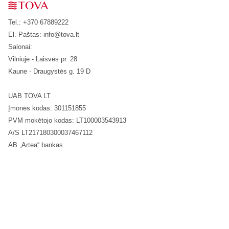
Tel.: +370 67889222
El. Paštas:
info@tova.lt
Salonai:
Vilniuje - Laisvės pr. 28
Kaune - Draugystės g. 19 D
UAB TOVA LT
Įmonės kodas: 301151855
PVM mokėtojo kodas: LT100003543913
A/S LT217180300037467112
AB „Artea“ bankas