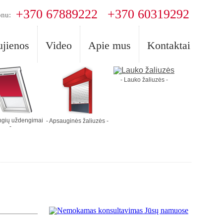
+370 67889222
+370 60319292
onu:
jienos
Video
Apie mus
Kontaktai
- Lauko žaliuzės -
angių uždengimai
- Apsauginės žaliuzės -
-