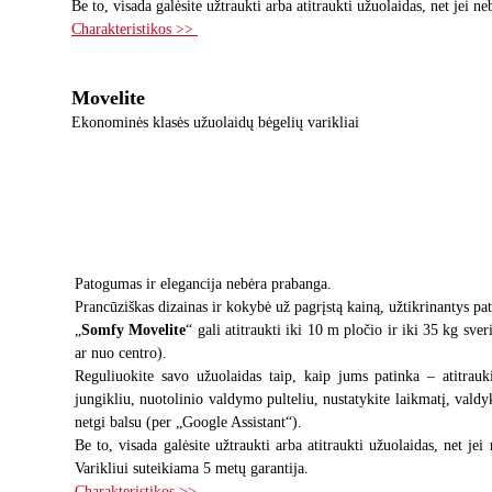
Be to, visada galėsite užtraukti arba atitraukti užuolaidas, net jei n
Charakteristikos >>
Movelite
Ekonominės klasės užuolaidų bėgelių varikliai
Patogumas ir elegancija nebėra prabanga.
Prancūziškas dizainas ir kokybė už pagrįstą kainą, užtikrinantys pa
„
Somfy Movelite
“ gali atitraukti iki 10 m pločio ir iki 35 kg sve
ar nuo centro).
Reguliuokite savo užuolaidas taip, kaip jums patinka – atitrauk
jungikliu, nuotolinio valdymo pulteliu, nustatykite laikmatį, valdy
netgi balsu (per „Google Assistant“).
Be to, visada galėsite užtraukti arba atitraukti užuolaidas, net jei
Varikliui suteikiama 5 metų garantija.
Charakteristikos >>