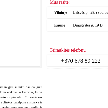
Mus rasite:
Vilniuje
Laisvės pr. 28, (Sodros
Kaune
Draugystės g. 19 D
Teiraukitės telefonu
+370 678 89 222
dien gali suteikti dar daugiau
omi elektriniai karnizai, kurie
mažuoju piršteliu. O pasirinkus
aplinkos patalpose atsidarys ir
r tarpinį apsaugos nuo saulės ir