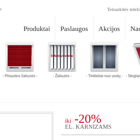
s
Teiraukitės telef
Produktai
Paslaugos
Akcijos
Nau
- Plisuotos žaliuzės -
- Žaliuzės -
- Tinkleliai nuo uodų -
- Stogl
-20%
iki
EL. KARNIZAMS