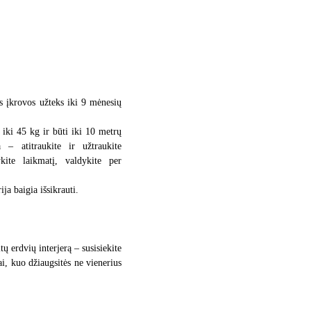
os įkrovos užteks iki 9 mėnesių
i iki 45 kg ir būti iki 10 metrų
 – atitraukite ir užtraukite
kite laikmatį, valdykite per
ija baigia išsikrauti.
ų erdvių interjerą – susisiekite
ai, kuo džiaugsitės ne vienerius