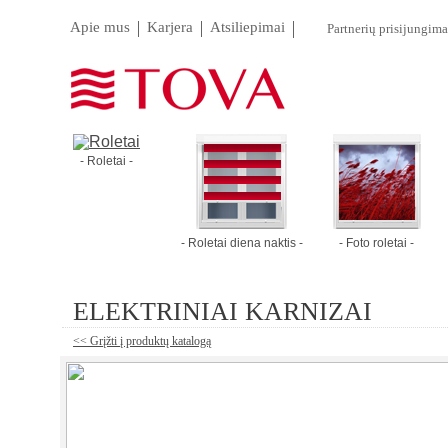
Apie mus
Karjera
Atsiliepimai
Partnerių prisijungima
- Roletai -
- Roletai diena naktis -
- Foto roletai -
ELEKTRINIAI KARNIZAI
<< Grįžti į produktų katalogą