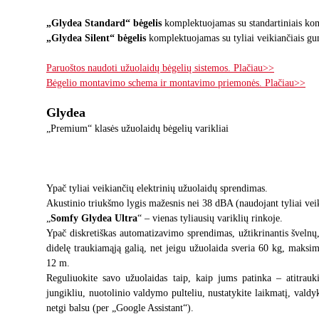
„Glydea Standard“ bėgelis
komplektuojamas su standartiniais ko
„Glydea Silent“ bėgelis
komplektuojamas su tyliai veikiančiais g
Paruoštos naudoti užuolaidų bėgelių sistemos. Plačiau>>
Bėgelio montavimo schema ir montavimo priemonės. Plačiau>>
Glydea
„Premium“ klasės užuolaidų bėgelių varikliai
Ypač tyliai veikiančių elektrinių užuolaidų sprendimas.
Akustinio triukšmo lygis mažesnis nei 38 dBA (naudojant tyliai veik
„
Somfy Glydea Ultra
“ – vienas tyliausių variklių rinkoje.
Ypač diskretiškas automatizavimo sprendimas, užtikrinantis švelnų
didelę traukiamąją galią, net jeigu užuolaida sveria 60 kg, maksim
12 m.
Reguliuokite savo užuolaidas taip, kaip jums patinka – atitrauk
jungikliu, nuotolinio valdymo pulteliu, nustatykite laikmatį, valdy
netgi balsu (per „Google Assistant“).