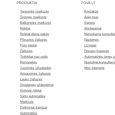
PRODUKTAI
TOVA.LT
Terasinės markizės
Kontaktai
Šoninės markizės
Apie mus
Balkoninės markizės
Karjera
Roletai
Atsiliepimai
Roletai diena naktis
Nemokama konsultac
Plisuotos žaliuzės
Naujienos
Foto roletai
Lizingas
Žaliuzės
Dovanų kuponas
Tinkleliai nuo uodų
Automatinės langų 
Romanetės
Nuotolinė konsultaci
Juostinės užuolaidos
Mes internete
Apsauginės žaliuzės
Lauko žaliuzės
Stoglangių uždengimai
Išoriniai roletai
Vartų automatika
Markizės
Elektriniai karnizai
Automatika