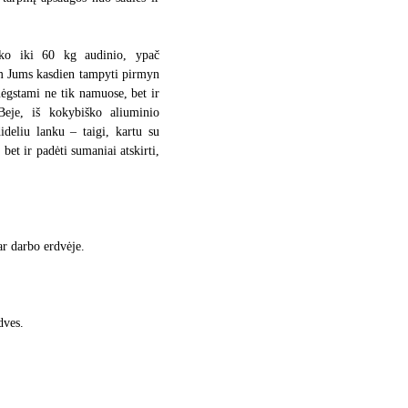
laiko iki 60 kg audinio, ypač
am Jums kasdien tampyti pirmyn
ėgstami ne tik namuose, bet ir
 Beje, iš kokybiško aliuminio
deliu lanku – taigi, kartu su
 bet ir padėti sumaniai atskirti,
ar darbo erdvėje.
dves.