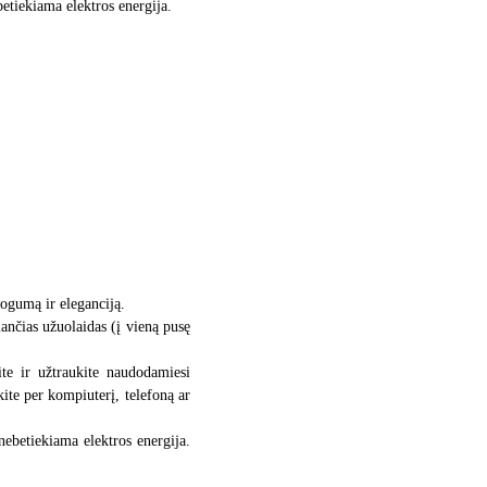
ebetiekiama elektros energija.
togumą ir eleganciją.
riančias užuolaidas (į vieną pusę
ite ir užtraukite naudodamiesi
kite per kompiuterį, telefoną ar
 nebetiekiama elektros energija.