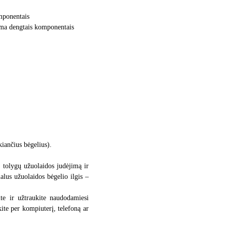
mponentais
uma dengtais komponentais
iančius bėgelius).
, tolygų užuolaidos judėjimą ir
alus užuolaidos bėgelio ilgis –
ite ir užtraukite naudodamiesi
kite per kompiuterį, telefoną ar