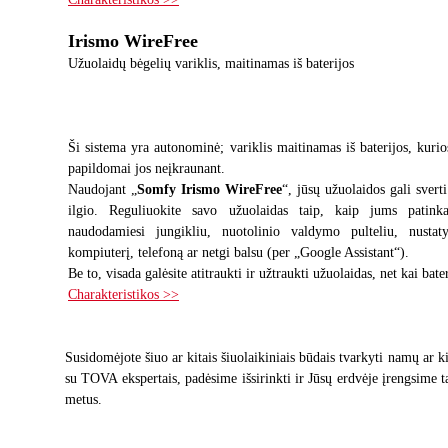
Irismo WireFree
Užuolaidų bėgelių variklis, maitinamas iš baterijos
Ši sistema yra autonominė; variklis maitinamas iš baterijos, kuri
papildomai jos neįkraunant.
Naudojant „
Somfy Irismo WireFree
“, jūsų užuolaidos gali svert
ilgio. Reguliuokite savo užuolaidas taip, kaip jums patinka
naudodamiesi jungikliu, nuotolinio valdymo pulteliu, nustaty
kompiuterį, telefoną ar netgi balsu (per „Google Assistant“).
Be to, visada galėsite atitraukti ir užtraukti užuolaidas, net kai bater
Charakteristikos >>
Susidomėjote šiuo ar kitais šiuolaikiniais būdais tvarkyti namų ar kit
su TOVA ekspertais, padėsime išsirinkti ir Jūsų erdvėje įrengsime t
metus.