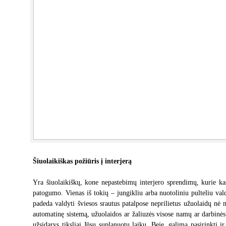
Šiuolaikiškas požiūris į interjerą
Yra šiuolaikiškų, kone nepastebimų interjero sprendimų, kurie kas
patogumo. Vienas iš tokių – jungikliu arba nuotoliniu pulteliu vald
padeda valdyti šviesos srautus patalpose neprilietus užuolaidų nė 
automatinę sistemą, užuolaidos ar žaliuzės visose namų ar darbinės 
užsidarys tiksliai Jūsų suplanuotu laiku. Beje, galima pasirinkti i