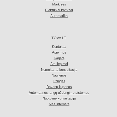
Markizės
Elektriniai karnizai
Automatika
TOVA.LT
Kontaktai
Apie mus
Karjera
Atsiliepimai
Nemokama konsultacija
Naujienos
Lizingas
Dovanų kuponas
Automatinės langų uždengimo sistemos
Nuotolinė konsultacija
Mes internete