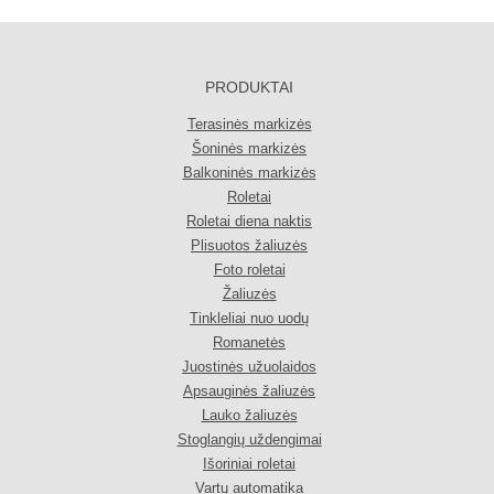
PRODUKTAI
Terasinės markizės
Šoninės markizės
Balkoninės markizės
Roletai
Roletai diena naktis
Plisuotos žaliuzės
Foto roletai
Žaliuzės
Tinkleliai nuo uodų
Romanetės
Juostinės užuolaidos
Apsauginės žaliuzės
Lauko žaliuzės
Stoglangių uždengimai
Išoriniai roletai
Vartų automatika