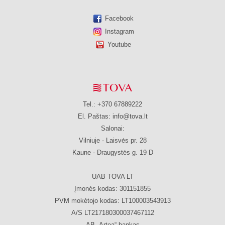
Facebook
Instagram
Youtube
Tel.: +370 67889222
El. Paštas:
info@tova.lt
Salonai:
Vilniuje - Laisvės pr. 28
Kaune - Draugystės g. 19 D
UAB TOVA LT
Įmonės kodas: 301151855
PVM mokėtojo kodas: LT100003543913
A/S LT217180300037467112
AB „Artea“ bankas