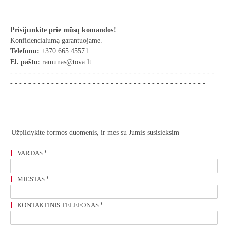
Prisijunkite prie mūsų komandos!
Konfidencialumą garantuojame.
Telefonu:
+370 665 45571
El. paštu:
ramunas@tova.lt
- - - - - - - - - - - - - - - - - - - - - - - - - - - - - - - - - - - - - - - - - - - - -
- - - - - - - - - - - - - - - - - - - - - - - - - - - - - - - - - - - - - - - - - - -
Užpildykite formos duomenis, ir mes su Jumis susisieksim
VARDAS
*
MIESTAS
*
KONTAKTINIS TELEFONAS
*