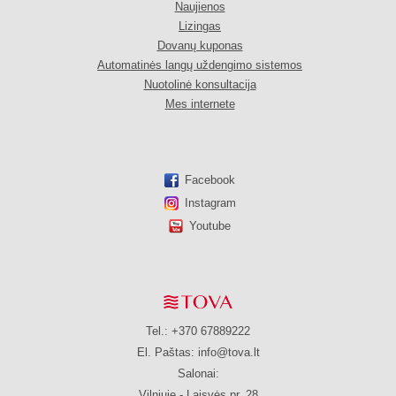
Naujienos
Lizingas
Dovanų kuponas
Automatinės langų uždengimo sistemos
Nuotolinė konsultacija
Mes internete
Facebook
Instagram
Youtube
Tel.: +370 67889222
El. Paštas:
info@tova.lt
Salonai:
Vilniuje - Laisvės pr. 28