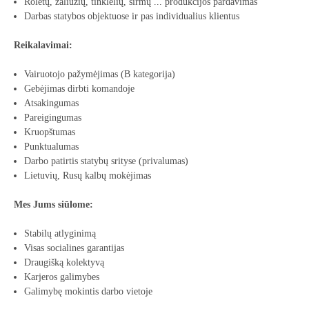
Roletų, žaliuzių, tinklelių, širmų ... produkcijos pardavimas
Darbas statybos objektuose ir pas individualius klientus
Reikalavimai:
Vairuotojo pažymėjimas (B kategorija)
Gebėjimas dirbti komandoje
Atsakingumas
Pareigingumas
Kruopštumas
Punktualumas
Darbo patirtis statybų srityse (privalumas)
Lietuvių, Rusų kalbų mokėjimas
Mes Jums siūlome:
Stabilų atlyginimą
Visas socialines garantijas
Draugišką kolektyvą
Karjeros galimybes
Galimybę mokintis darbo vietoje