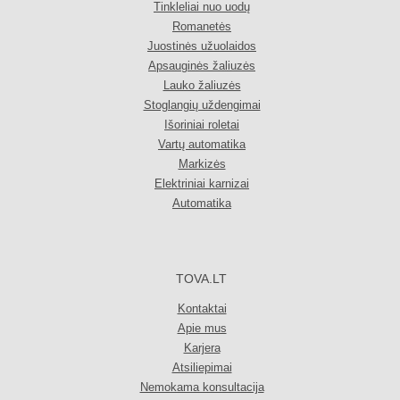
Tinkleliai nuo uodų
Romanetės
Juostinės užuolaidos
Apsauginės žaliuzės
Lauko žaliuzės
Stoglangių uždengimai
Išoriniai roletai
Vartų automatika
Markizės
Elektriniai karnizai
Automatika
TOVA.LT
Kontaktai
Apie mus
Karjera
Atsiliepimai
Nemokama konsultacija