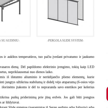
 SU AUDINIU-
-PERGOLA SLIDE SYSTEM-
sos ir aukštos temperatūros, tuo pačiu įvedant privatumo ir jaukumo
 vasaros dieną. Dėl papildomo elektrinio įrengimo, tokių kaip LED
 metus, nepriklausomai nuo dienos laiko.
mis iš išstumto aliuminio ir nerūdijančio plieno elementų, kurie
nti jungtys užtikrina stabilumą ir didelį vėjo atsparumą (6-osios vėjo
 išorinėms įtakoms ir dėl to nepraranda savo estetikos per kelerius
krina puikų priderinimą prie jūsų erdvės. Jos gali būti įrengtos
 ar šildytuvai.
dojant Slide sistemas (pagamintas iš Serge audinio arba žaliuzių) arba