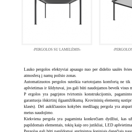
-PERGOLOS SU LAMELĖMIS-
-PERGOLOS
Lauko pergolos efektyviai apsaugo nuo per didelio saulės švie
atmosferą į namų poilsio zonas.
Automatizuotos pergolos suteikia vartotojams komfortą ne tik
apšvietimas ir šildytuvai, jos gali būti naudojamos beveik visus
P ergolos yra pagrįstos tvirtomis konstrukcijomis, pagaminto
garantuoja išskirtinį ilgaamžiškumą. Krovininių elementų sustipri
klasės). Dėl aukščiausios kokybės medžiagų pergola yra atspari
metus naudojimo.
Kiekviena pergola yra pagaminta konkrečiam dydžiui, kas užti
papildomais elementais, tokių kaip oro jutikliai, LED apšvietimas
Pergolas gali būti papildomai aprūpintos šoniniais dangčiais nau