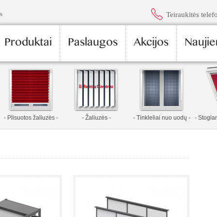
s
Teiraukitės telef
Produktai
Paslaugos
Akcijos
Naujie
- Plisuotos žaliuzės -
- Žaliuzės -
- Tinkleliai nuo uodų -
- Stogl