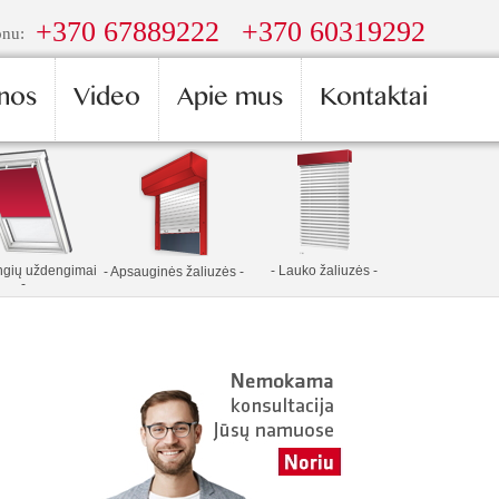
+370 67889222
+370 60319292
onu:
nos
Video
Apie mus
Kontaktai
angių uždengimai
- Lauko žaliuzės -
- Apsauginės žaliuzės -
-