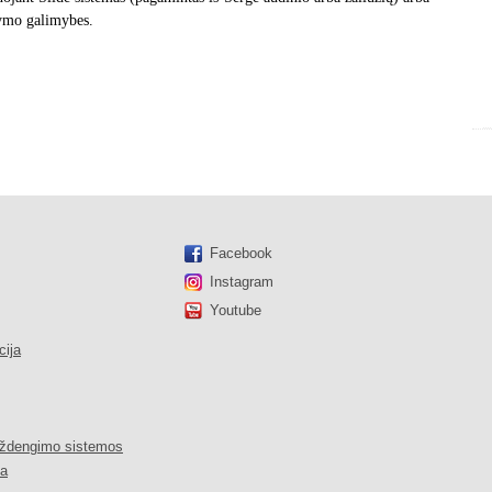
kymo galimybes.
Facebook
Instagram
Youtube
ija
uždengimo sistemos
ja