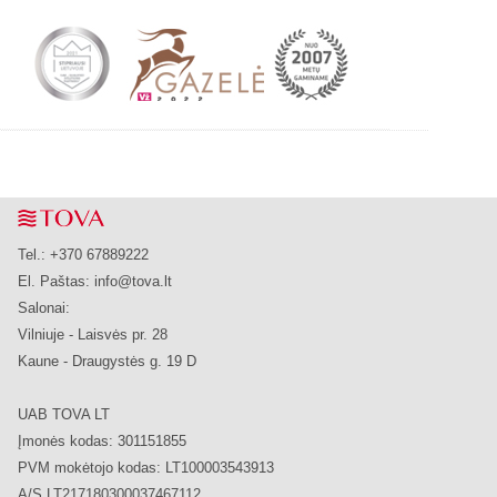
Tel.: +370 67889222
El. Paštas:
info@tova.lt
Salonai:
Vilniuje - Laisvės pr. 28
Kaune - Draugystės g. 19 D
UAB TOVA LT
Įmonės kodas: 301151855
PVM mokėtojo kodas: LT100003543913
A/S LT217180300037467112