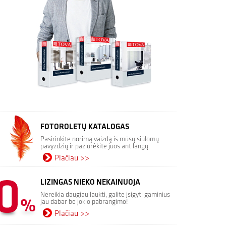
FOTOROLETŲ KATALOGAS
Pasirinkite norimą vaizdą iš mūsų siūlomų
pavyzdžių ir pažiūrėkite juos ant langų.
Plačiau >>
LIZINGAS NIEKO NEKAINUOJA
Nereikia daugiau laukti, galite įsigyti gaminius
jau dabar be jokio pabrangimo!
Plačiau >>