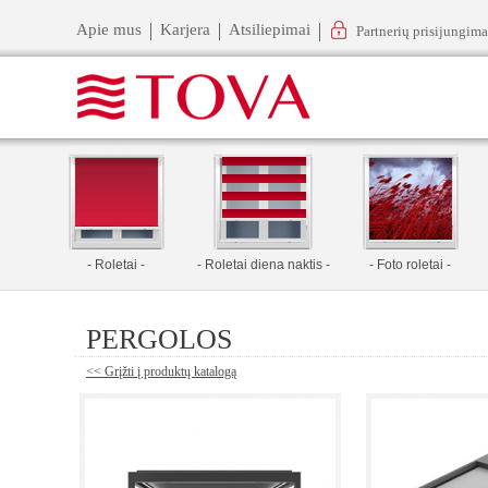
Apie mus
Karjera
Atsiliepimai
Partnerių prisijungima
- Roletai -
- Roletai diena naktis -
- Foto roletai -
PERGOLOS
<< Grįžti į produktų katalogą