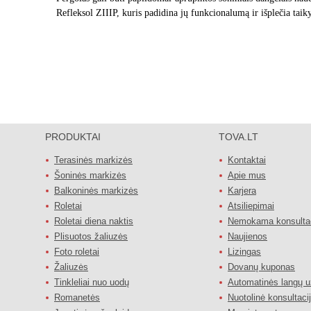
Refleksol ZIIIP, kuris padidina jų funkcionalumą ir išplečia tai
PRODUKTAI
TOVA.LT
Terasinės markizės
Kontaktai
Šoninės markizės
Apie mus
Balkoninės markizės
Karjera
Roletai
Atsiliepimai
Roletai diena naktis
Nemokama konsultac
Plisuotos žaliuzės
Naujienos
Foto roletai
Lizingas
Žaliuzės
Dovanų kuponas
Tinkleliai nuo uodų
Automatinės langų 
Romanetės
Nuotolinė konsultaci