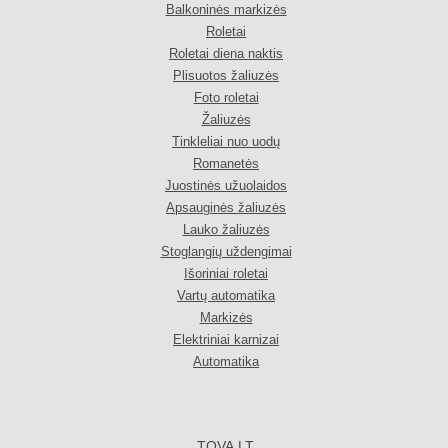
Balkoninės markizės
Roletai
Roletai diena naktis
Plisuotos žaliuzės
Foto roletai
Žaliuzės
Tinkleliai nuo uodų
Romanetės
Juostinės užuolaidos
Apsauginės žaliuzės
Lauko žaliuzės
Stoglangių uždengimai
Išoriniai roletai
Vartų automatika
Markizės
Elektriniai karnizai
Automatika
TOVA.LT