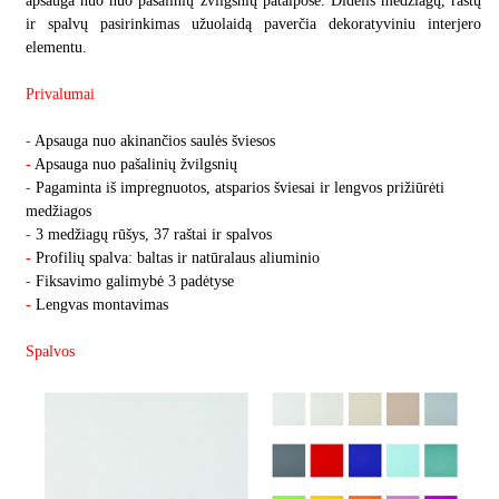
apsauga nuo nuo pašalinių žvilgsnių patalpose. Didelis medžiagų, raštų
ir spalvų pasirinkimas užuolaidą paverčia dekoratyviniu interjero
elementu.
Privalumai
-
Apsauga nuo akinančios saulės šviesos
-
Apsauga nuo pašalinių žvilgsnių
-
Pagaminta iš impregnuotos, atsparios šviesai ir lengvos prižiūrėti
medžiagos
-
3 medžiagų rūšys, 37 raštai ir spalvos
-
Profilių spalva: baltas ir natūralaus aliuminio
-
Fiksavimo galimybė 3 padėtyse
-
Lengvas montavimas
Spalvos