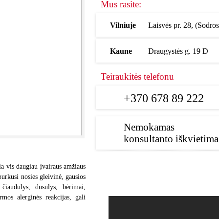
Mus rasite:
Vilniuje
Laisvės pr. 28, (Sodros
Kaune
Draugystės g. 19 D
Teiraukitės telefonu
+370 678 89 222
Nemokamas
konsultanto iškvietima
a vis daugiau įvairaus amžiaus
rkusi nosies gleivinė, gausios
 čiaudulys, dusulys, bėrimai,
mos alerginės reakcijas, gali