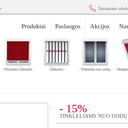
s
Teiraukitės telef
Produktai
Paslaugos
Akcijos
Nau
- Plisuotos žaliuzės -
- Žaliuzės -
- Tinkleliai nuo uodų -
- Stogl
- 15%
TINKLELIAMS NUO UODŲ