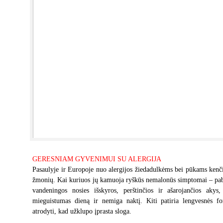
GERESNIAM GYVENIMUI SU ALERGIJA
Pasaulyje ir Europoje nuo alergijos žiedadulkėms bei pūkams kenči
žmonių. Kai kuriuos jų kamuoja ryškūs nemalonūs simptomai – pabu
vandeningos nosies išskyros, perštinčios ir ašarojančios akys,
mieguistumas dieną ir nemiga naktį. Kiti patiria lengvesnės for
atrodyti, kad užklupo įprasta sloga.