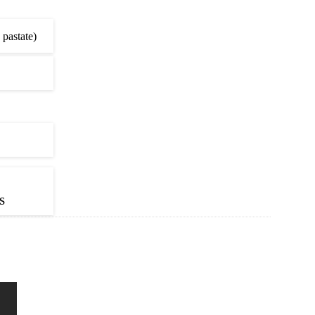
 pastate)
s