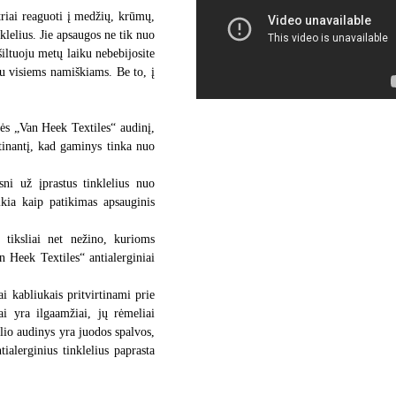
utriai reaguoti į medžių, krūmų,
klelius. Jie apsaugos ne tik nuo
iltuoju metų laiku nebebijosite
gu visiems namiškiams. Be to, į
ės „Van Heek Textiles“ audinį,
tinantį, kad gaminys tinka nuo
sni už įprastus tinklelius nuo
ikia kaip patikimas apsauginis
tiksliai net nežino, kurioms
n Heek Textiles“ antialerginiai
i kabliukais pritvirtinami prie
ai yra ilgaamžiai, jų rėmeliai
elio audinys yra juodos spalvos,
ialerginius tinklelius paprasta