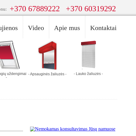
+370 67889222
+370 60319292
onu:
jienos
Video
Apie mus
Kontaktai
angių uždengimai
- Lauko žaliuzės -
- Apsauginės žaliuzės -
-