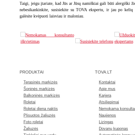
Taigi, jeigu įtariate, kad Jūs ar Jūsų namiškiai gali būti alergišk
nebesikankinkite, susisiekite su TOVA ekspertu, ir jau po kelių
galėsite kvėpuoti laisviau ir maloniau.
PRODUKTAI
TOVA.LT
Terasinės markizės
Kontaktai
Šoninės markizės
Apie mus
Balkoninės markizės
Karjera
Roletai
Atsiliepimai
Roletai diena naktis
Nemokama konsultac
Plisuotos žaliuzės
Naujienos
Foto roletai
Lizingas
Žaliuzės
Dovanų kuponas