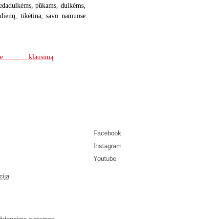
i žiedadulkėms, pūkams, dulkėms,
 dienų, tikėtina, savo namuose
Facebook
Instagram
Youtube
ija