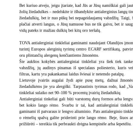
Bet kuriuo atveju, jeigu įtariate, kad Jūs ar Jūsų namiškiai gali ja
žolių žiedadulkes – nedelskite ir išbandykite antialerginius langų tin
žiedadulkių, bet ir nuo pūkų bei nepageidaujamų vabzdžių. Taigi, š
plačiai atverti langus, o Jūsų namuose bus ne tik gaivu, bet ir sau
vidų pateks ir mažiau dulkių bei kitų oro teršalų.
TOVA antialerginiai tinkleliai gaminami naudojant Olandijos įmon
turintį Europos alerginių tyrimų centro ECARF sertifikatą, patvir
oru plintančių alergenų kenčiantiems žmonėms.
Šie aukštos kokybės antialerginiai tinkleliai yra šiek tiek tanke
vabzdžių, jų audinys pinamas iš specialaus poliesterio, kuris ve
filtras, kartu yra pakankamai laidus šviesai ir netemdo patalpų.
Lietuvoje įvairūs augalai žydi apie pusę metų, dažnai žmonės 
žiedadulkėms jie yra alergiški. Tarptautinis tyrimas rodo, kad „Va
tinkleliai sulaiko net 90–100 % procentų įvairių žiedadulkių.
Antialerginiai tinkeliai gali būti varstomų durų formos arba lengva
bet kokio lango rėmo. Svarbu ir tai, kad antialerginiai tinkleli
gaminami iš patvaraus ir lengvo aliuminio. Pats antialerginio tinkl
o rėmelių spalvą galite priderinti prie lango rėmo. Beje, šiuos ant
prižiūrėti – tereikia tik perbraukti drėgna kempinėle arba šepetėliu.