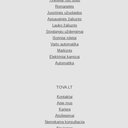
Tinkleliai nuo uodų
Romanetės
Juostinės užuolaidos
Apsauginės žaliuzės
Lauko žaliuzės
Stoglangių uždengimai
Išoriniai roletai
Vartų automatika
Markizės
Elektriniai karnizai
Automatika
TOVA.LT
Kontaktai
Apie mus
Karjera
Atsiliepimai
Nemokama konsultacija