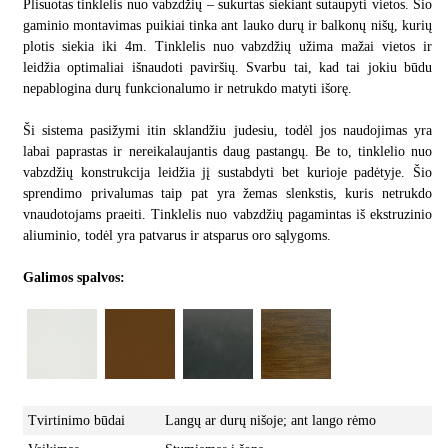
Plisuotas tinklelis nuo vabzdžių – sukurtas siekiant sutaupyti vietos. Šio
gaminio montavimas puikiai tinka ant lauko durų ir balkonų nišų, kurių
plotis siekia iki 4m. Tinklelis nuo vabzdžių užima mažai vietos ir
leidžia optimaliai išnaudoti paviršių. Svarbu tai, kad tai jokiu būdu
nepablogina durų funkcionalumo ir netrukdo matyti išorę.
Ši sistema pasižymi itin sklandžiu judesiu, todėl jos naudojimas yra
labai paprastas ir nereikalaujantis daug pastangų. Be to, tinklelio nuo
vabzdžių konstrukcija leidžia jį sustabdyti bet kurioje padėtyje. Šio
sprendimo privalumas taip pat yra žemas slenkstis, kuris netrukdo
vnaudotojams praeiti. Tinklelis nuo vabzdžių pagamintas iš ekstruzinio
aliuminio, todėl yra patvarus ir atsparus oro sąlygoms.
Galimos spalvos:
Tvirtinimo būdai
Langų ar durų nišoje; ant lango rėmo