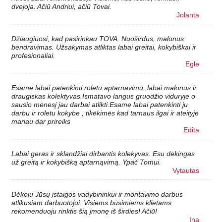
dvejoja. Ačiū Andriui, ačiū Tovai.
Jolanta
Džiaugiuosi, kad pasirinkau TOVA. Nuoširdus, malonus
bendravimas. Užsakymas atliktas labai greitai, kokybiškai ir
profesionaliai.
Eglė
Esame labai patenkinti roletu aptarnavimu, labai malonus ir
draugiskas kolektyvas.Ismatavo langus gruodžio viduryje o
sausio mėnesį jau darbai atlikti.Esame labai patenkinti ju
darbu ir roletu kokybe , tikėkimės kad tarnaus ilgai ir ateityje
manau dar prireiks
Edita
Labai geras ir sklandžiai dirbantis kolekyvas. Esu dėkingas
už greitą ir kokybišką aptarnąvimą. Ypač Tomui.
Vytautas
Dėkoju Jūsų įstaigos vadybininkui ir montavimo darbus
atlikusiam darbuotojui. Visiems būsimiems klietams
rekomenduoju rinktis šią įmonę iš širdies! Ačiū!
Ina