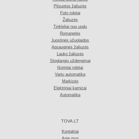
Plisuotos žaliuzės
Foto roletai
Žaliuzės
Tinkleliai nuo uodų
Romanetės
Juostinės užuolaidos
Apsauginės žaliuzės
Lauko žaliuzės
Stoglangių uždengimai
Išoriniai roletai
Vartų automatika
Markizės
Elektriniai karnizai
Automatika
TOVA.LT
Kontaktai
Apie mus