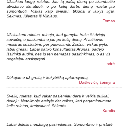
Užsakiau langų roletus. Jau tą pačią dieną po skambučio
atvažiavo išmatuoti, o po kelių darbo dienų roletai jau
sumontuoti. Viskas kaip sviestu, tikiuosi ir laikys ilgai.
Sėkmės. Klientas iš Vilniaus.
Tomas
Užsisakėm roletus, minėjo, kad gamyba truks iki dviejų
savaičių, o paskambino jau po kelių dienų. Atvažiavus
meistras susikabino per pusvalandi. Žodziu, viskas įvyko
labai greitai. Labai patiko konsultantas Arūnas, padėjo
išsirinkti audinį, nes jų ten nemažas pasirinkimas, o aš vis
negalėjau apsispręsti.
Indrė
Dėkojame už greitą ir kokybišką aptarnąvimą.
Daškevičių šeimyna
Sveiki, roletas, kurį vakar pasiėmiau dera ir veikia puikiai,
dėkoju. Netolimoje ateityje dar reikės, kad pagamintumėte
kelis roletus, kreipsiuosi. Sėkmės.
Karolis
Labai didelis medžiagų pasirinkimas. Sumontavo ir pristatė