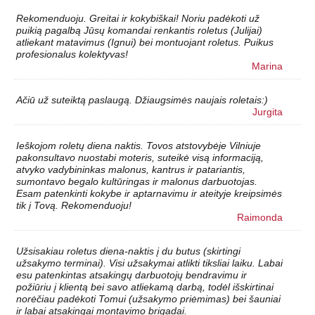
Rekomenduoju. Greitai ir kokybiškai! Noriu padėkoti už
puikią pagalbą Jūsų komandai renkantis roletus (Julijai)
atliekant matavimus (Ignui) bei montuojant roletus. Puikus
profesionalus kolektyvas!
Marina
Ačiū už suteiktą paslaugą. Džiaugsimės naujais roletais:)
Jurgita
Ieškojom roletų diena naktis. Tovos atstovybėje Vilniuje
pakonsultavo nuostabi moteris, suteikė visą informaciją,
atvyko vadybininkas malonus, kantrus ir patariantis,
sumontavo begalo kultūringas ir malonus darbuotojas.
Esam patenkinti kokybe ir aptarnavimu ir ateityje kreipsimės
tik į Tovą. Rekomenduoju!
Raimonda
Užsisakiau roletus diena-naktis į du butus (skirtingi
užsakymo terminai). Visi užsakymai atlikti tiksliai laiku. Labai
esu patenkintas atsakingų darbuotojų bendravimu ir
požiūriu į klientą bei savo atliekamą darbą, todėl išskirtinai
norėčiau padėkoti Tomui (užsakymo priėmimas) bei šauniai
ir labai atsakingai montavimo brigadai.