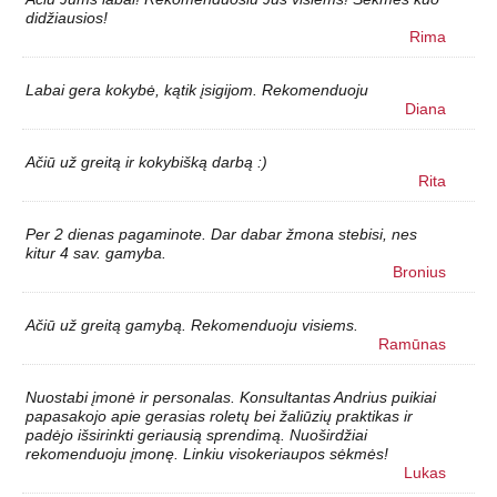
didžiausios!
Rima
Labai gera kokybė, kątik įsigijom. Rekomenduoju
Diana
Ačiū už greitą ir kokybišką darbą :)
Rita
Per 2 dienas pagaminote. Dar dabar žmona stebisi, nes
kitur 4 sav. gamyba.
Bronius
Ačiū už greitą gamybą. Rekomenduoju visiems.
Ramūnas
Nuostabi įmonė ir personalas. Konsultantas Andrius puikiai
papasakojo apie gerasias roletų bei žaliūzių praktikas ir
padėjo išsirinkti geriausią sprendimą. Nuoširdžiai
rekomenduoju įmonę. Linkiu visokeriaupos sėkmės!
Lukas