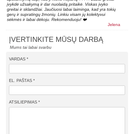
įvykdė užsakymą ir dar nuolaidą pritaikė. Viskas įvyko
greitai ir sklandžiai. Jaučiuosi labai laiminga, kad yra tokių
gerų ir supratingų žmonių. Linkiu visam jų kolektyvui
sėkmės ir labai dėkoju. Rekomenduoju! ❤️
Jelena
ĮVERTINKITE MŪSŲ DARBĄ
Mums tai labai svarbu
VARDAS *
EL. PAŠTAS *
ATSILIEPIMAS *