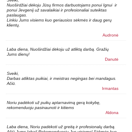
Sveiki,
Nuoširdžiai dėkoju Jūsų firmos darbuotojams ponui Ignui ir
ponui Jevgenij už savalaikiai ir profesionaliai suteiktas
paslaugas.
Linkiu Jums visiems kuo geriausios sėkmės ir daug gerų
klientų.
Audronė
Laba diena, Nuoširdžiai dėkoju už atliktą darbą. Gražių
Jums dienų!
Danutė
Sveiki,
Darbas atliktas puikiai, ir meistras negingas bei mandagus.
Ačiū.
Irmantas
Noriu padėkoti už puikų aptarnavimą gerą kokybę,
rekomenduoju pasinaunoti ir kitiems
Aldona
Laba diena, Noriu padėkoti už greitą ir profesionalų darbą.
Ačiū Jums labai! Rekomenduosiu Jus visiems! Sėkmės kuo