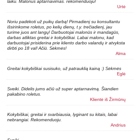
laiku. Malonus aptarnavimas. rekomenduoju!
Urtė
Noriu padėkoti už puikų darbą! Pirmadienį su konsultantu
išsirinkome roletus, po kelių dienų, t.y. trečiadienį, jau
turime juos ant langų! Darbuotojai malonūs ir mandagūs,
darbas atliktas greitai ir kokybiškai. Labai malonu, kad
darbuotojai prisiderina prie kliento darbo valandų ir atvyksta
dirbti po 18 val! Ačiū. Sėkmės!
Alma
Greitai kokybiškai susisuko, už patrauklią kainą :) Sėkmės
Eglė
Sveiki. Didelis jums ačiū už super aptarnavimą. Šiandien
pakabino roletus.
Klientė iš Žirmūnų
Kokybiškai, greitai ir svarbiausia, lyginant su kitais, labai
nebrangiai. Rekomenduoju.
Andrius