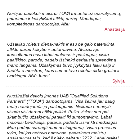
Norėjau padėkoti meistrui TOVA Irmantui už operatyvumą,
patarimus ir kokybiškai atliktą darbą. Mandagus,
kompitetingas darbuotojas. Ačiū
Anastasija
Užsakiau roletus diena-naktis ir esu be galo patenkinta
atliktu darbu kokybe ir aptarnavimu. Atvažiavęs
konsultantas buvo labai malonus ir paslaugus, viską
paaiškino, parodė, padėjo išsirinkti geriausią sprendimą
mano langams. Užsakymas buvo įvykdytas laiku kaip ir
žadėta o meistras, kuris sumontavo roletus dirbo greitai ir
tvarkingai. Ačiū Jums!
Sylvija
Nuoširdžiai dėkoju įmonės UAB "Qualified Solutions
Partners" ("TOVA") darbuotojams. Visa šeima jau daug
metų naudojamės jų paslaugomis. Niekada nenuvylė,
visada visi darbai atlikti puikiai. Puiku viskas nuo pat
skambučio užsakymui pateikti iki sumontavimo. Labai
maloniai bendrauja, pataria, padeda išsirinkti medžiagas.
Man padėjo surengti mamai staigmeną. Visas procesas
vyko, kai jos nebuvo namuose, paderinom meistrų
apsilankymą taip, kad ji nieko neįtartų ????. Labai greitai