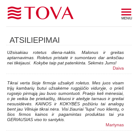
MENIU
ATSILIEPIMAI
Užsisakiau rotetus diena-naktis. Malonus ir greitas
aptarnavimas. Roletus pristatė ir sumontavo dar anksčiau
nei tikėjausi. Kokybe taip pat patenkinta. Sėkmės Jums!
Daiva
Tikrai verta šioje firmoje užsakyti roletus. Mes juos visam
trijų kambarių butui užsakėme rugpjūčio viduryje, o prieš
rugsėjo pirmąją jau buvo sumontuoti. Praėjo keli mėnesiai,
o jie veikia be priekaištų, tikiuosi ir ateityje tarnaus ir greitai
nesusidėvės. KAINOS ir KOKYBĖS požiūriu tai analogų
bent jau Vilniuje tikrai nėra. Visi žiauriai "lupa" nuo klientų, o
šios firmos kainos ir pagamintas produktas tai yra
GERIAUSIAS viso to santykis.
Martynas