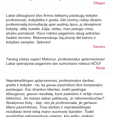
Olegas
Labai džiaugiuosi šios firmos teikiamų paslaugų kokybe:
profesionalu, kokybiška ir greita. Dėl norimų roletų dizaino
profesionalią konsultaciją apie audinių tipus, jų dėvėjimosi
kokybę, stilių suteikė Julija, vėliau, man patogiu metu,
atvyko pamatuoti. Visus roletus pagamino daug anksčiau
žadėto termino. Rekomenduoju šią įmonę dėl kainos ir
kokybės santykio. Sėkmės!
Sandra
Tiesiog viskas super! Malonus, profesionalus aptarnavimas!
Labai operatyviai pagamino bei sumontavo roletus! AČIŪ!
Reda
Nepriekaištingas aptarnavimas, profesionalus darbas,
greitis ir kokybė - tai, ką gavau pasirinkusi šios kompanijos
paslaugas. Esu išrankus klientas, todėl ypatingai
džiaugiuosi, gavusi rezultatą, kuris pateisino ir viršijo mano
lūkesčius. Jei manęs dabar paklaustų, ar rekomenduočiau?
Atsakymas būtų - taip, nes jie profesionalai, jie geriausi.
Mano pasirinkimas, Tova darbas ir nepriekaištingas
rezultatas lėmė tokią mano nuomonę šiandien. Todėl
nuoširdžiai rekomenduoju visiems, kas ieško, renkasi,