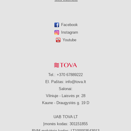
Facebook
Instagram
Youtube
Tel.: +370 67889222
El. Paštas:
info@tova.lt
Salonai:
Vilniuje - Laisvės pr. 28
Kaune - Draugystės g. 19 D
UAB TOVA LT
Įmonės kodas: 301151855
PVM mokėtojo kodas: LT100003543913