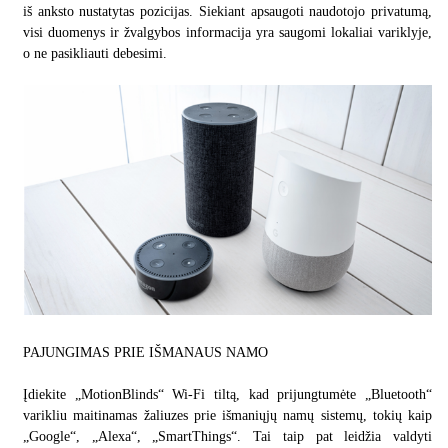
iš anksto nustatytas pozicijas. Siekiant apsaugoti naudotojo privatumą,
visi duomenys ir žvalgybos informacija yra saugomi lokaliai variklyje,
o ne pasikliauti debesimi.
PAJUNGIMAS PRIE IŠMANAUS NAMO
Įdiekite „MotionBlinds“ Wi-Fi tiltą, kad prijungtumėte „Bluetooth“
varikliu maitinamas žaliuzes prie išmaniųjų namų sistemų, tokių kaip
„Google“, „Alexa“, „SmartThings“. Tai taip pat leidžia valdyti