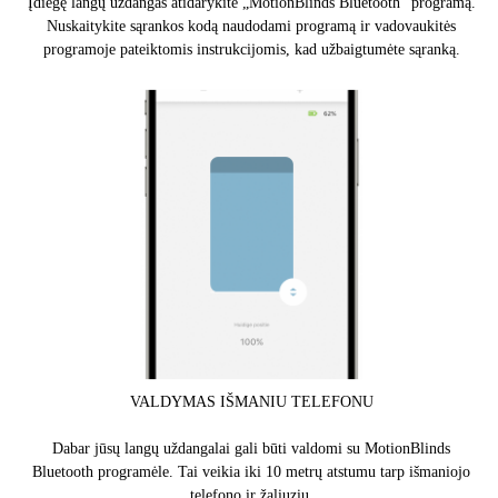
Įdiegę langų uždangas atidarykite „MotionBlinds Bluetooth“ programą.
Nuskaitykite sąrankos kodą naudodami programą ir vadovaukitės
programoje pateiktomis instrukcijomis, kad užbaigtumėte sąranką.
VALDYMAS IŠMANIU TELEFONU
Dabar jūsų langų uždangalai gali būti valdomi su MotionBlinds
Bluetooth programėle. Tai veikia iki 10 metrų atstumu tarp išmaniojo
telefono ir žaliuzių.