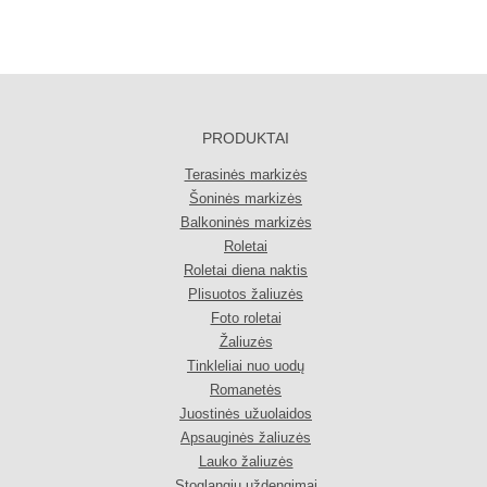
PRODUKTAI
Terasinės markizės
Šoninės markizės
Balkoninės markizės
Roletai
Roletai diena naktis
Plisuotos žaliuzės
Foto roletai
Žaliuzės
Tinkleliai nuo uodų
Romanetės
Juostinės užuolaidos
Apsauginės žaliuzės
Lauko žaliuzės
Stoglangių uždengimai