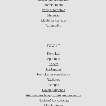
Išoriniai roletai
Vartų automatika
Markizės
Elektriniai karnizai
Automatika
TOVA.LT
Kontaktai
Apie mus
Karjera
Atsiliepimai
Nemokama konsultacija
Naujienos
Lizingas
Dovanų kuponas
Automatinės langų uždengimo sistemos
Nuotolinė konsultacija
Mes internete