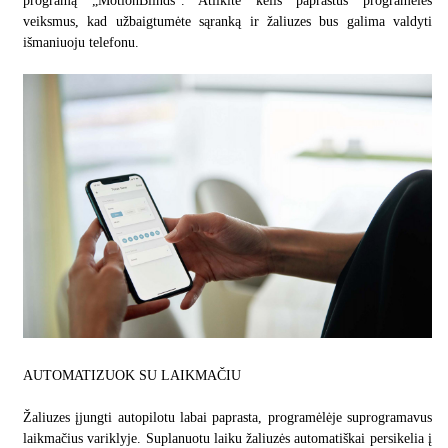
programą „MotionBlinds“. Atlikite kelis paprastus programėlės
veiksmus, kad užbaigtumėte sąranką ir žaliuzes bus galima valdyti
išmaniuoju telefonu.
AUTOMATIZUOK SU LAIKMAČIU
Žaliuzes įjungti autopilotu labai paprasta, programėlėje suprogramavus
laikmačius variklyje. Suplanuotu laiku žaliuzės automatiškai persikelia į