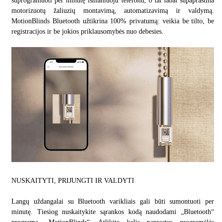
suprogramuoti per minutę išmaniuoju telefonu, o tai labai supaprastina
motorizuotų žaliuzių montavimą, automatizavimą ir valdymą.
MotionBlinds Bluetooth užtikrina 100% privatumą: veikia be tilto, be
registracijos ir be jokios priklausomybės nuo debesies.
NUSKAITYTI, PRIJUNGTI IR VALDYTI
Langų uždangalai su Bluetooth varikliais gali būti sumontuoti per
minutę. Tiesiog nuskaitykite sąrankos kodą naudodami „Bluetooth“