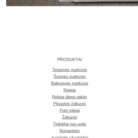
PRODUKTAI
Terasinės markizės
Šoninės markizės
Balkoninės markizės
Roletai
Roletai diena naktis
Plisuotos žaliuzės
Foto roletai
Žaliuzės
Tinkleliai nuo uodų
Romanetės
Juostinės užuolaidos