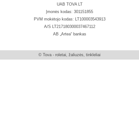
UAB TOVA LT
Įmonės kodas: 301151855
PVM mokėtojo kodas: LT100003543913
A/S LT217180300037467112
AB „Artea“ bankas
© Tova - roletai, žaliuzės, tinkleliai