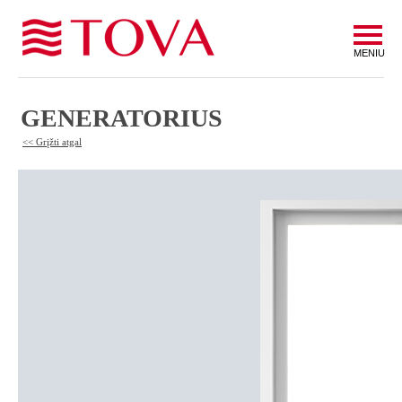
MENIU
GENERATORIUS
<< Grįžti atgal