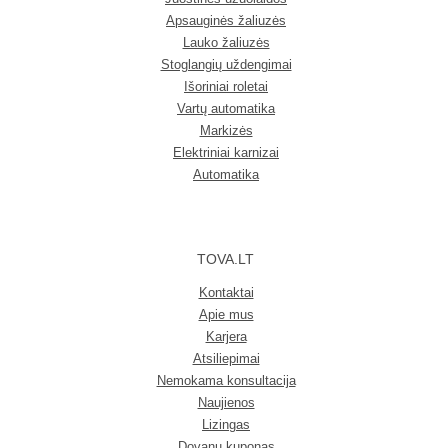
Apsauginės žaliuzės
Lauko žaliuzės
Stoglangių uždengimai
Išoriniai roletai
Vartų automatika
Markizės
Elektriniai karnizai
Automatika
TOVA.LT
Kontaktai
Apie mus
Karjera
Atsiliepimai
Nemokama konsultacija
Naujienos
Lizingas
Dovanų kuponas