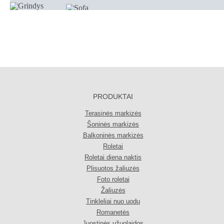
PRODUKTAI
Terasinės markizės
Šoninės markizės
Balkoninės markizės
Roletai
Roletai diena naktis
Plisuotos žaliuzės
Foto roletai
Žaliuzės
Tinkleliai nuo uodų
Romanetės
Juostinės užuolaidos