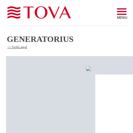
MENIU
GENERATORIUS
<< Grįžti atgal