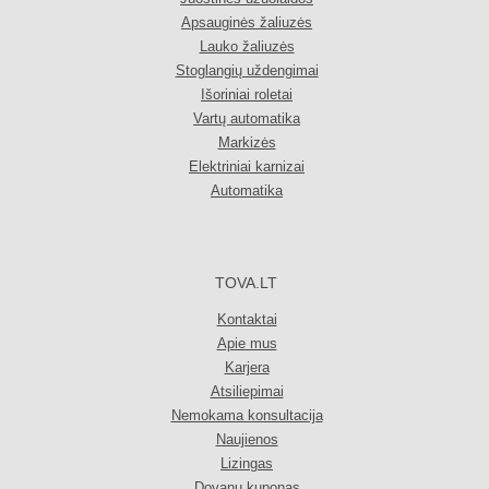
Apsauginės žaliuzės
Lauko žaliuzės
Stoglangių uždengimai
Išoriniai roletai
Vartų automatika
Markizės
Elektriniai karnizai
Automatika
TOVA.LT
Kontaktai
Apie mus
Karjera
Atsiliepimai
Nemokama konsultacija
Naujienos
Lizingas
Dovanų kuponas