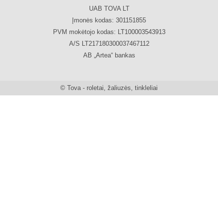
UAB TOVA LT
Įmonės kodas: 301151855
PVM mokėtojo kodas: LT100003543913
A/S LT217180300037467112
AB „Artea“ bankas
© Tova - roletai, žaliuzės, tinkleliai