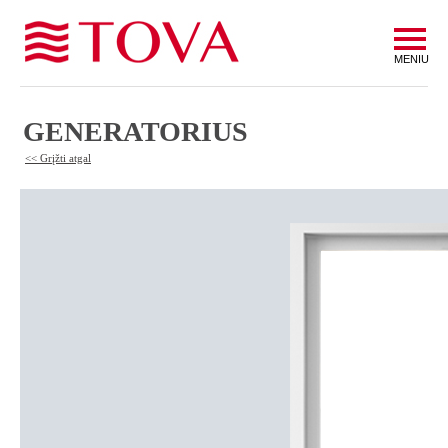
MENIU
GENERATORIUS
<< Grįžti atgal