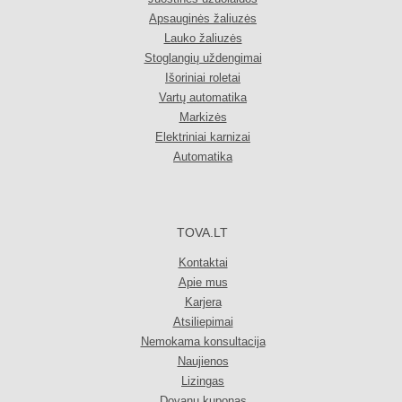
Apsauginės žaliuzės
Lauko žaliuzės
Stoglangių uždengimai
Išoriniai roletai
Vartų automatika
Markizės
Elektriniai karnizai
Automatika
TOVA.LT
Kontaktai
Apie mus
Karjera
Atsiliepimai
Nemokama konsultacija
Naujienos
Lizingas
Dovanų kuponas