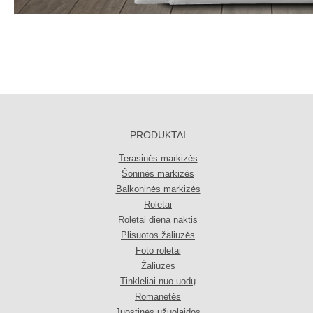
PRODUKTAI
Terasinės markizės
Šoninės markizės
Balkoninės markizės
Roletai
Roletai diena naktis
Plisuotos žaliuzės
Foto roletai
Žaliuzės
Tinkleliai nuo uodų
Romanetės
Juostinės užuolaidos