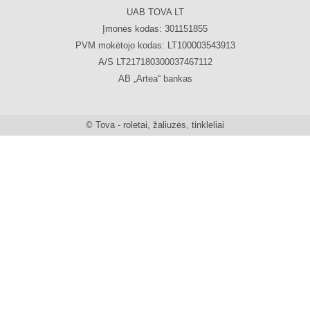
UAB TOVA LT
Įmonės kodas: 301151855
PVM mokėtojo kodas: LT100003543913
A/S LT217180300037467112
AB „Artea“ bankas
© Tova - roletai, žaliuzės, tinkleliai