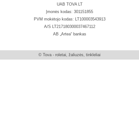
UAB TOVA LT
Įmonės kodas: 301151855
PVM mokėtojo kodas: LT100003543913
A/S LT217180300037467112
AB „Artea“ bankas
© Tova - roletai, žaliuzės, tinkleliai