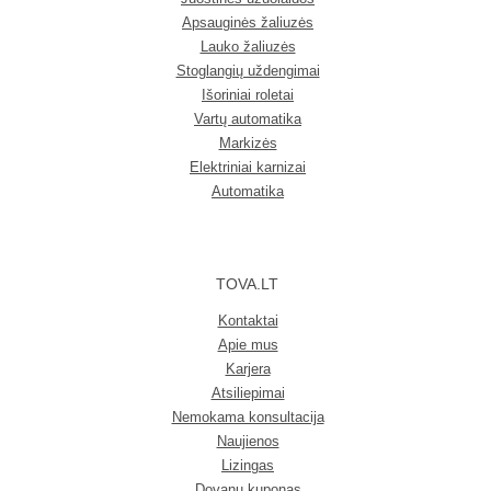
Apsauginės žaliuzės
Lauko žaliuzės
Stoglangių uždengimai
Išoriniai roletai
Vartų automatika
Markizės
Elektriniai karnizai
Automatika
TOVA.LT
Kontaktai
Apie mus
Karjera
Atsiliepimai
Nemokama konsultacija
Naujienos
Lizingas
Dovanų kuponas