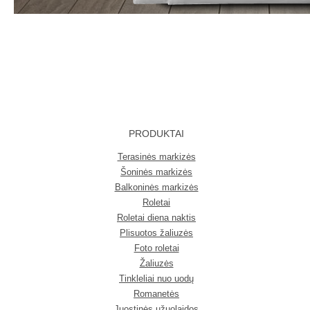
PRODUKTAI
Terasinės markizės
Šoninės markizės
Balkoninės markizės
Roletai
Roletai diena naktis
Plisuotos žaliuzės
Foto roletai
Žaliuzės
Tinkleliai nuo uodų
Romanetės
Juostinės užuolaidos