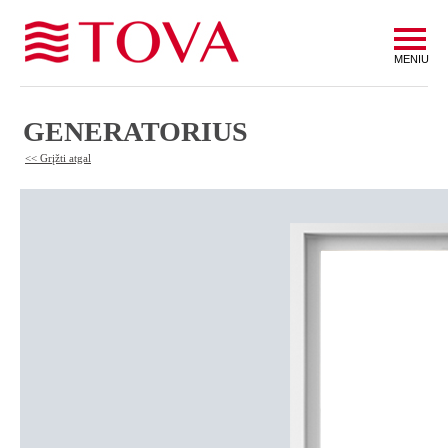
MENIU
GENERATORIUS
<< Grįžti atgal