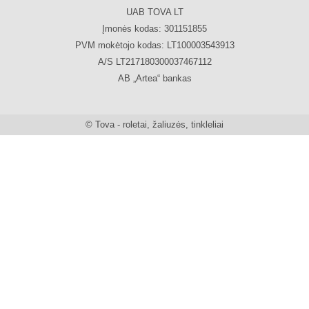
UAB TOVA LT
Įmonės kodas: 301151855
PVM mokėtojo kodas: LT100003543913
A/S LT217180300037467112
AB „Artea“ bankas
© Tova - roletai, žaliuzės, tinkleliai