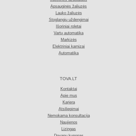
Apsauginės žaliuzės
Lauko žaliuzės
Stoglangių uždengimai
Išoriniai roletai
Vartų automatika
Markizės
Elektriniai karnizai
Automatika
TOVA.LT
Kontaktai
Apie mus
Karjera
Atsiliepimai
Nemokama konsultacija
Naujienos
Lizingas
Dovanų kuponas