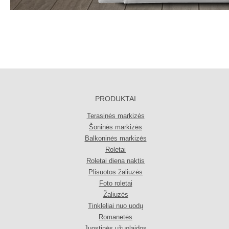
PRODUKTAI
Terasinės markizės
Šoninės markizės
Balkoninės markizės
Roletai
Roletai diena naktis
Plisuotos žaliuzės
Foto roletai
Žaliuzės
Tinkleliai nuo uodų
Romanetės
Juostinės užuolaidos