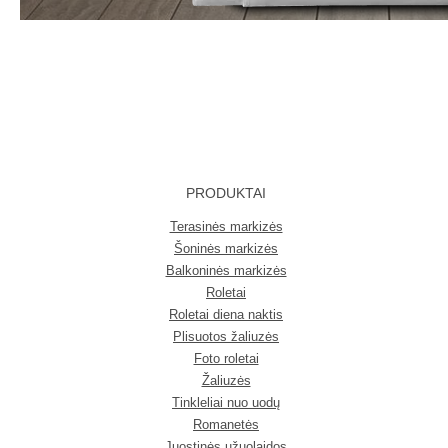
PRODUKTAI
Terasinės markizės
Šoninės markizės
Balkoninės markizės
Roletai
Roletai diena naktis
Plisuotos žaliuzės
Foto roletai
Žaliuzės
Tinkleliai nuo uodų
Romanetės
Juostinės užuolaidos