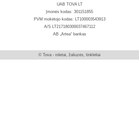
UAB TOVA LT
Įmonės kodas: 301151855
PVM mokėtojo kodas: LT100003543913
A/S LT217180300037467112
AB „Artea“ bankas
© Tova - roletai, žaliuzės, tinkleliai