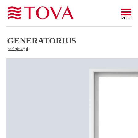
MENIU
GENERATORIUS
<< Grįžti atgal