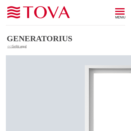
MENIU
GENERATORIUS
<< Grįžti atgal