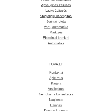
Apsauginės žaliuzės
Lauko žaliuzės
Stoglangių uždengimai
Išoriniai roletai
Vartų automatika
Markizės
Elektriniai karnizai
Automatika
TOVA.LT
Kontaktai
Apie mus
Karjera
Atsiliepimai
Nemokama konsultacija
Naujienos
Lizingas
Dovanų kuponas