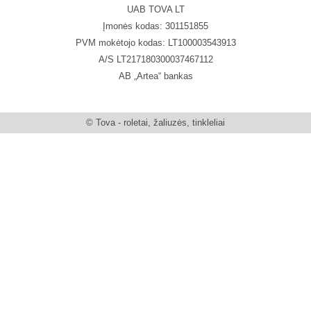
UAB TOVA LT
Įmonės kodas: 301151855
PVM mokėtojo kodas: LT100003543913
A/S LT217180300037467112
AB „Artea“ bankas
© Tova - roletai, žaliuzės, tinkleliai