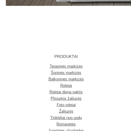
PRODUKTAI
Terasinės markizės
Šoninės markizės
Balkoninės markizės
Roletai
Roletai diena naktis
Plisuotos žaliuzės
Foto roletai
Žaliuzės
Tinkleliai nuo uodų
Romanetės
Juostinės užuolaidos