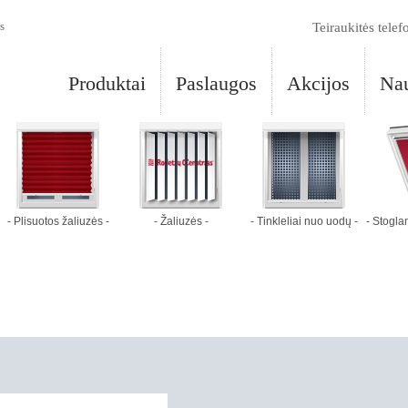
s
Teiraukitės telef
Produktai
Paslaugos
Akcijos
Nau
- Plisuotos žaliuzės -
- Žaliuzės -
- Tinkleliai nuo uodų -
- Stogl