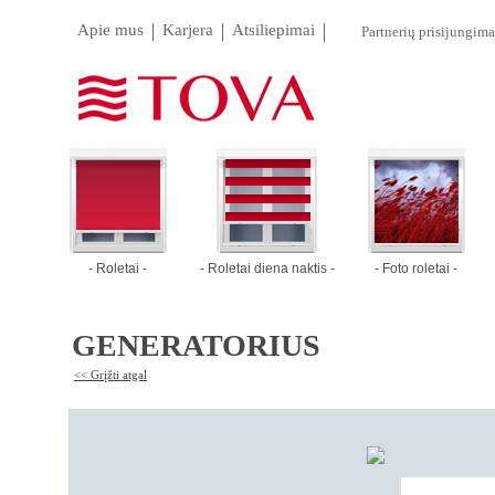
Apie mus
Karjera
Atsiliepimai
Partnerių prisijungima
- Roletai -
- Roletai diena naktis -
- Foto roletai -
GENERATORIUS
<< Grįžti atgal