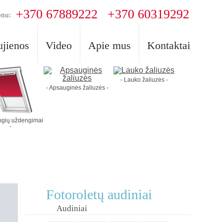
+370 67889222
+370 60319292
onu:
jienos
Video
Apie mus
Kontaktai
- Lauko žaliuzės -
- Apsauginės žaliuzės -
angių uždengimai
-
Fotoroletų audiniai
Audiniai