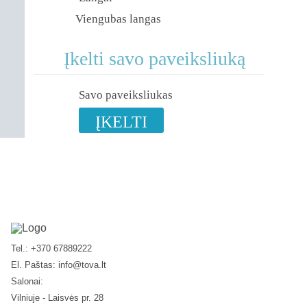
Viengubas langas
Įkelti savo paveiksliuką
Savo paveiksliukas
ĮKELTI
Tel.: +370 67889222
El. Paštas:
info@tova.lt
Salonai:
Vilniuje - Laisvės pr. 28