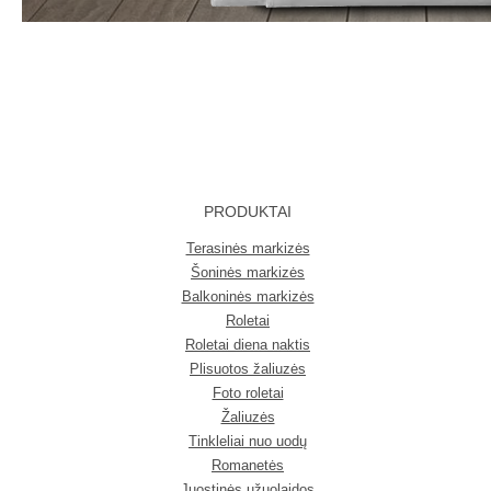
PRODUKTAI
Terasinės markizės
Šoninės markizės
Balkoninės markizės
Roletai
Roletai diena naktis
Plisuotos žaliuzės
Foto roletai
Žaliuzės
Tinkleliai nuo uodų
Romanetės
Juostinės užuolaidos