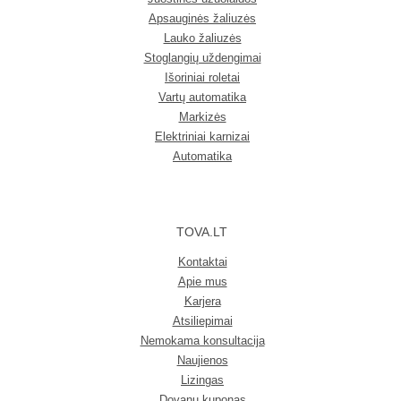
Apsauginės žaliuzės
Lauko žaliuzės
Stoglangių uždengimai
Išoriniai roletai
Vartų automatika
Markizės
Elektriniai karnizai
Automatika
TOVA.LT
Kontaktai
Apie mus
Karjera
Atsiliepimai
Nemokama konsultacija
Naujienos
Lizingas
Dovanų kuponas