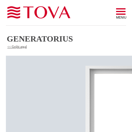
MENIU
GENERATORIUS
<< Grįžti atgal