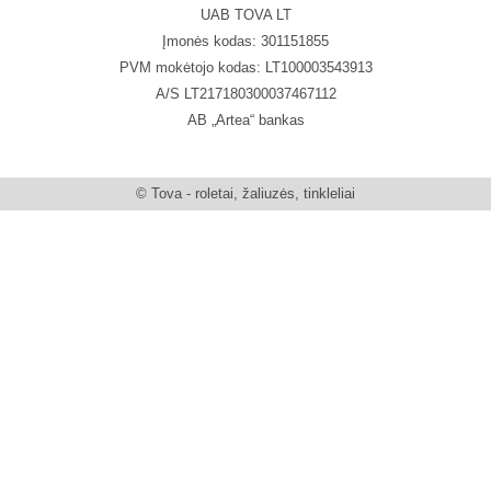
UAB TOVA LT
Įmonės kodas: 301151855
PVM mokėtojo kodas: LT100003543913
A/S LT217180300037467112
AB „Artea“ bankas
© Tova - roletai, žaliuzės, tinkleliai