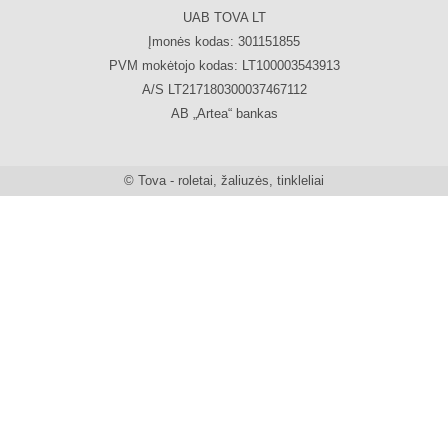
UAB TOVA LT
Įmonės kodas: 301151855
PVM mokėtojo kodas: LT100003543913
A/S LT217180300037467112
AB „Artea“ bankas
© Tova - roletai, žaliuzės, tinkleliai