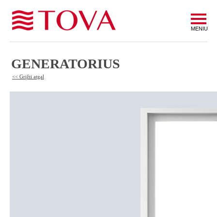
MENIU
GENERATORIUS
<< Grįžti atgal