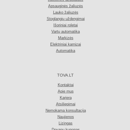
Apsauginės žaliuzės
Lauko žaliuzės
Stoglangių uždengimai
Išoriniai roletai
Vartų automatika
Markizės
Elektriniai karnizai
Automatika
TOVA.LT
Kontaktai
Apie mus
Karjera
Atsiliepimai
Nemokama konsultacija
Naujienos
Lizingas
Dovanų kuponas