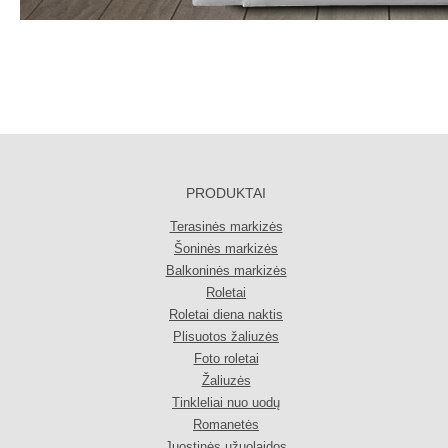
PRODUKTAI
Terasinės markizės
Šoninės markizės
Balkoninės markizės
Roletai
Roletai diena naktis
Plisuotos žaliuzės
Foto roletai
Žaliuzės
Tinkleliai nuo uodų
Romanetės
Juostinės užuolaidos